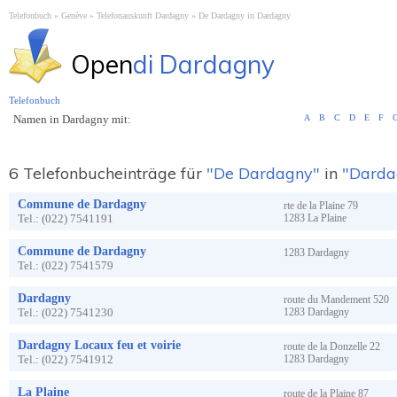
Telefonbuch
Genève
Telefonauskunft Dardagny
De Dardagny in Dardagny
Open
di Dardagny
Telefonbuch
Namen in Dardagny mit:
A
B
C
D
E
F
6 Telefonbucheinträge für
"De Dardagny"
in
"Darda
Commune de Dardagny
rte de la Plaine
79
Tel.:
(022) 7541191
1283
La Plaine
Commune de Dardagny
1283
Dardagny
Tel.:
(022) 7541579
Dardagny
route du Mandement
520
Tel.:
(022) 7541230
1283
Dardagny
Dardagny Locaux feu et voirie
route de la Donzelle
22
Tel.:
(022) 7541912
1283
Dardagny
La Plaine
route de la Plaine
87