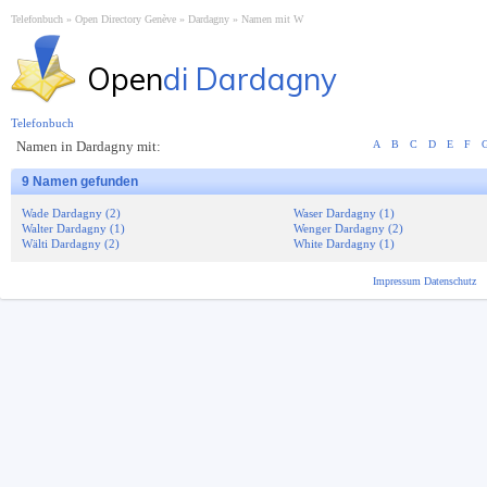
Telefonbuch
Open Directory Genève
Dardagny
Namen mit W
Open
di Dardagny
Telefonbuch
Namen in Dardagny mit:
A
B
C
D
E
F
9 Namen gefunden
Wade Dardagny (2)
Waser Dardagny (1)
Walter Dardagny (1)
Wenger Dardagny (2)
Wälti Dardagny (2)
White Dardagny (1)
Impressum
Datenschutz