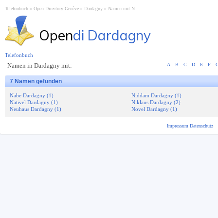
Telefonbuch
Open Directory Genève
Dardagny
Namen mit N
Open
di Dardagny
Telefonbuch
Namen in Dardagny mit:
A
B
C
D
E
F
7 Namen gefunden
Nabe Dardagny (1)
Niddam Dardagny (1)
Nativel Dardagny (1)
Niklaus Dardagny (2)
Neuhaus Dardagny (1)
Novel Dardagny (1)
Impressum
Datenschutz