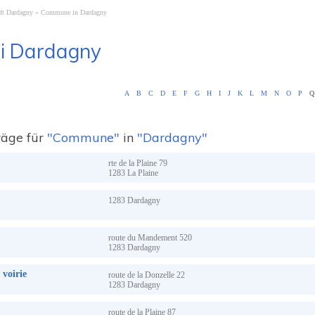
ft Dardagny
Commune in Dardagny
i Dardagny
A
B
C
D
E
F
G
H
I
J
K
L
M
N
O
P
Q
räge für
"Commune"
in
"Dardagny"
rte de la Plaine
79
1283
La Plaine
1283
Dardagny
route du Mandement
520
1283
Dardagny
voirie
route de la Donzelle
22
1283
Dardagny
route de la Plaine
87