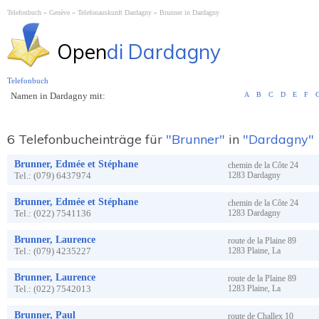
Telefonbuch
Genève
Telefonauskunft Dardagny
Brunner in Dardagny
Open
di Dardagny
Telefonbuch
Namen in Dardagny mit:
A
B
C
D
E
F
6 Telefonbucheinträge für
"Brunner"
in
"Dardagny"
Brunner, Edmée et Stéphane
chemin de la Côte
24
Tel.:
(079) 6437974
1283
Dardagny
Brunner, Edmée et Stéphane
chemin de la Côte
24
Tel.:
(022) 7541136
1283
Dardagny
Brunner, Laurence
route de la Plaine
89
Tel.:
(079) 4235227
1283
Plaine, La
Brunner, Laurence
route de la Plaine
89
Tel.:
(022) 7542013
1283
Plaine, La
Brunner, Paul
route de Challex
10